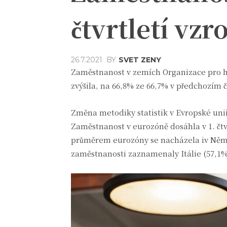
čtvrtletí vzr
BY
SVET ZENY
26.7.2021
Zaměstnanost v zemích Organizace pro hos
zvýšila, na 66,8% ze 66,7% v předchozím č
Změna metodiky statistik v Evropské unii
Zaměstnanost v eurozóně dosáhla v 1. čtv
průměrem eurozóny se nacházela iv Něm
zaměstnanosti zaznamenaly Itálie (57,1%)