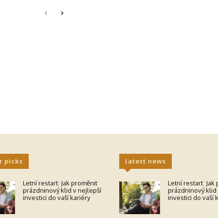
r picks
latest news
Letní restart: Jak proměnit
Letní restart: Jak
prázdninový klid v nejlepší
prázdninový klid 
investici do vaší kariéry
investici do vaší 