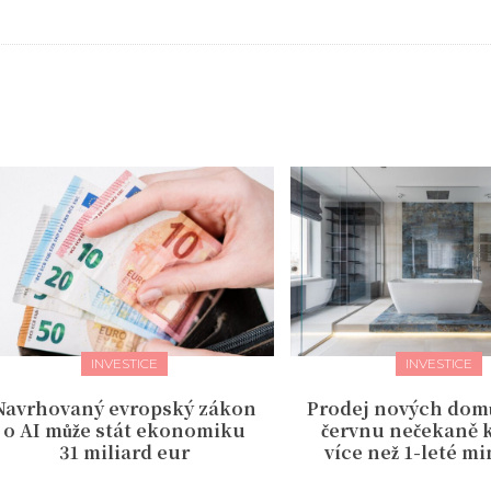
INVESTICE
INVESTICE
Navrhovaný evropský zákon
Prodej nových domů
o AI může stát ekonomiku
červnu nečekaně k
31 miliard eur
více než 1-leté 