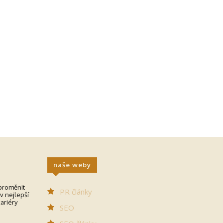
naše weby
 proměnit
PR články
v nejlepší
kariéry
SEO