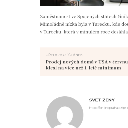
Zaměstnanost ve Spojených státech činila 
Mimořádně nízká byla v Turecku, kde dos
v Turecku, která v minulém roce dosáhla
PŘEDCHOZÍ ČLÁNEK
Prodej nových domů v USA v červn
klesl na více než 1-leté minimum
SVET ZENY
https://onlinepraha.cz/pr