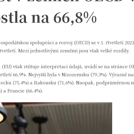
ostla na 66,8%
podářskou spolupráci a rozvoj (OECD) se v 1. čtvrtletí 202
tvrtletí. Mezi jednotlivými zeměmi jsou však velké rozdíly.
 (EU) však ztěžuje interpretaci údajů, uvádí se na stránce O
rtletí 66,9%. Nejvyšší byla v Nizozemsku (79,3%). Výrazně n
ecku (75,4%) a Rakousku (71,6%). Naopak, podprůměrnou 
 a Francie (66,4%).