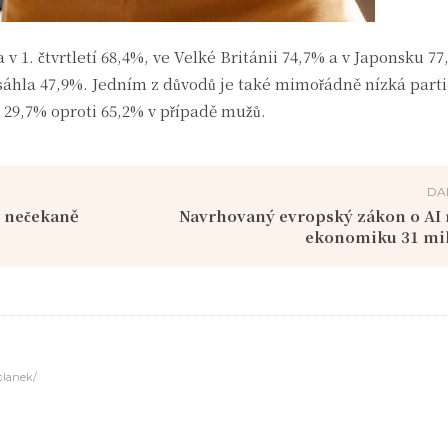
v 1. čtvrtletí 68,4%, ve Velké Británii 74,7% a v Japonsku 77
áhla 47,9%. Jedním z důvodů je také mimořádně nízká parti
 29,7% oproti 65,2% v případě mužů.
DA
u nečekaně
Navrhovaný evropský zákon o AI 
ekonomiku 31 mil
-clanek/