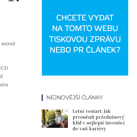
1 mírně
ECD.
ad
míru
NEJNOVĚJŠÍ ČLÁNKY
Letní restart: Jak
proměnit prázdninový
klid v nejlepší investici
do vaší kariéry