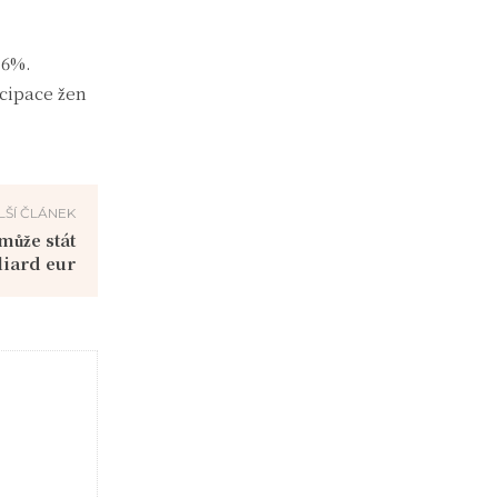
,6%.
cipace žen
LŠÍ ČLÁNEK
může stát
iard eur