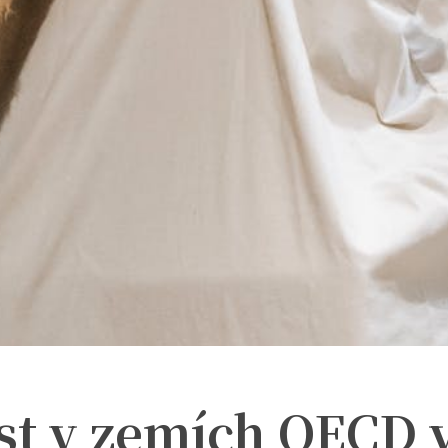
t v zemích OECD v