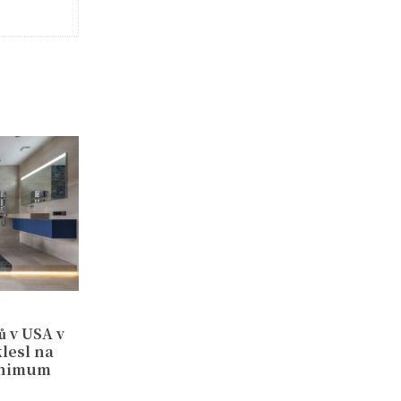
 v USA v
lesl na
minimum