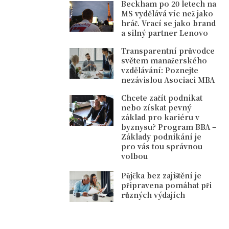
Beckham po 20 letech na
MS vydělává víc než jako
hráč. Vrací se jako brand
a silný partner Lenovo
Transparentní průvodce
světem manažerského
vzdělávání: Poznejte
nezávislou Asociaci MBA
Chcete začít podnikat
nebo získat pevný
základ pro kariéru v
byznysu? Program BBA –
Základy podnikání je
pro vás tou správnou
volbou
Půjčka bez zajištění je
připravena pomáhat při
různých výdajích